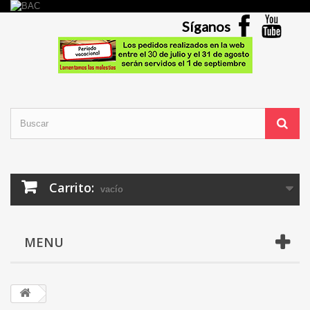
Síganos
Carrito:
vacío
MENU