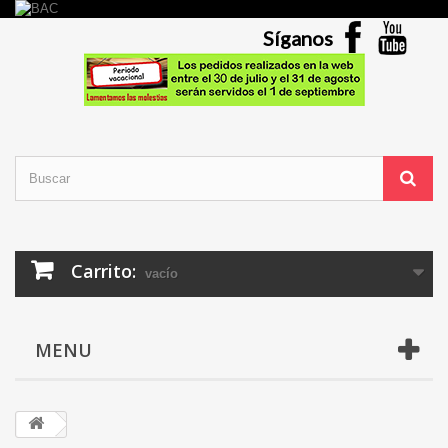
Síganos
Carrito:
vacío
MENU