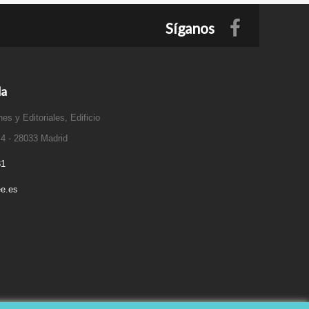
Síganos
da
es y Editoriales, Edificio
 4 - 28033 Madrid
31
e.es