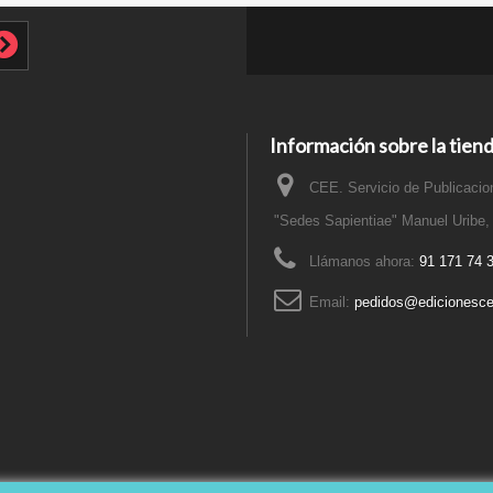
Información sobre la tien
CEE. Servicio de Publicacion
"Sedes Sapientiae" Manuel Uribe,
Llámanos ahora:
91 171 74 
Email:
pedidos@edicionesce