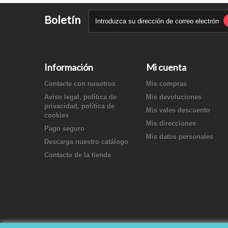
Boletín
Información
Mi cuenta
Contacte con nosotros
Mis compras
Aviso legal, política de
Mis devoluciones
privacidad, política de
Mis vales descuento
cookies
Mis direcciones
Pago seguro
Mis datos personales
Descarga nuestro catálogo
Contacto de la tienda