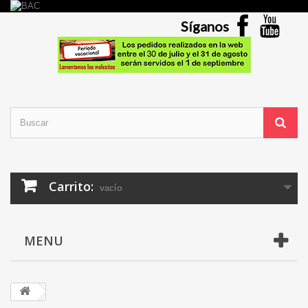
Síganos
Carrito:
vacío
MENU