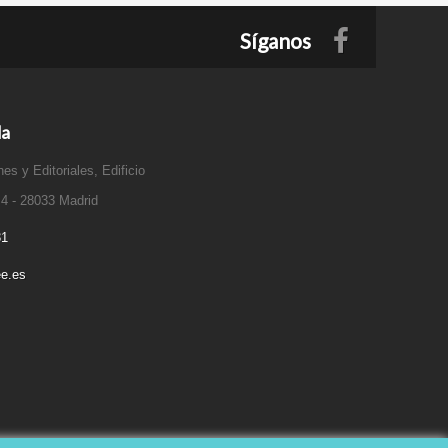
Síganos
da
es y Editoriales, Edificio
 4 - 28033 Madrid
31
e.es