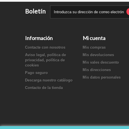
Boletín
Información
Mi cuenta
Contacte con nosotros
Mis compras
Aviso legal, política de
Mis devoluciones
privacidad, política de
Mis vales descuento
cookies
Mis direcciones
Pago seguro
Mis datos personales
Descarga nuestro catálogo
Contacto de la tienda