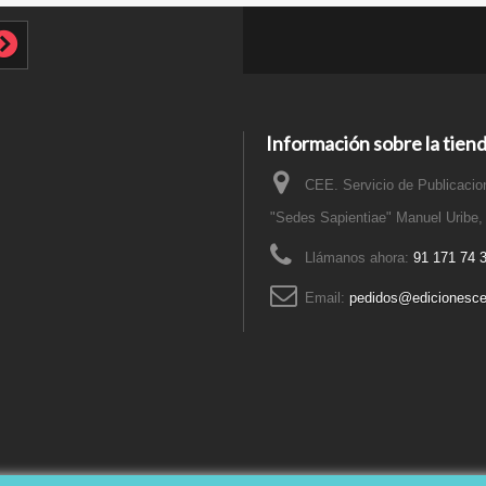
Información sobre la tien
CEE. Servicio de Publicacion
"Sedes Sapientiae" Manuel Uribe,
Llámanos ahora:
91 171 74 
Email:
pedidos@edicionesce