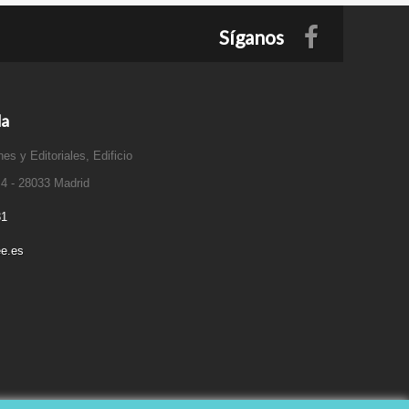
Síganos
da
es y Editoriales, Edificio
 4 - 28033 Madrid
31
e.es