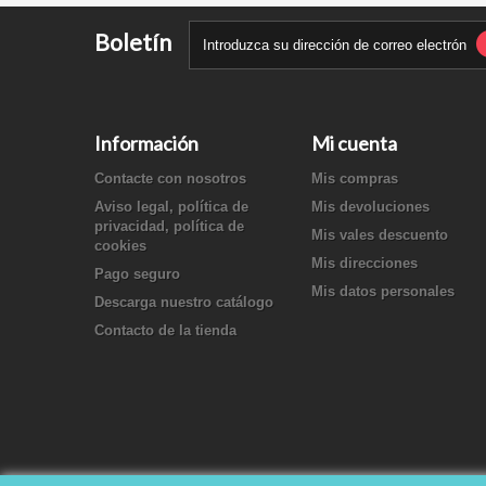
Boletín
Información
Mi cuenta
Contacte con nosotros
Mis compras
Aviso legal, política de
Mis devoluciones
privacidad, política de
Mis vales descuento
cookies
Mis direcciones
Pago seguro
Mis datos personales
Descarga nuestro catálogo
Contacto de la tienda