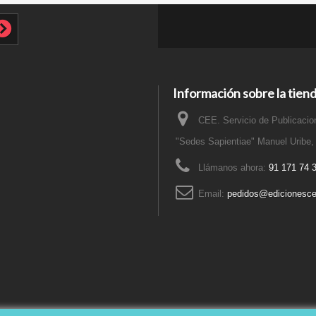
Información sobre la tien
CEE. Servicio de Publicacion
"Sedes Sapientiae" Manuel Uribe,
Llámanos ahora:
91 171 74 
Email:
pedidos@edicionesce