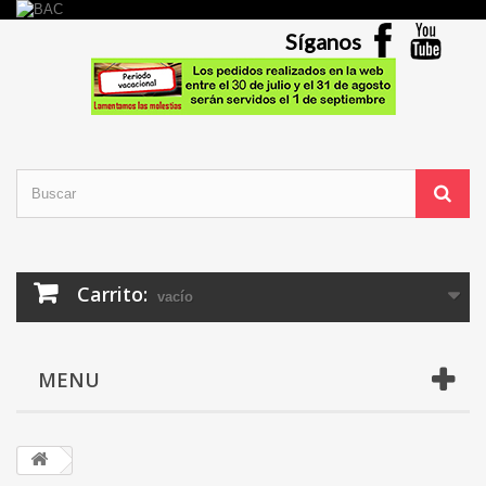
Síganos
Carrito:
vacío
MENU