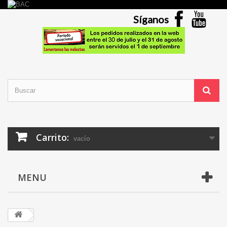
Síganos
Carrito:
vacío
MENU