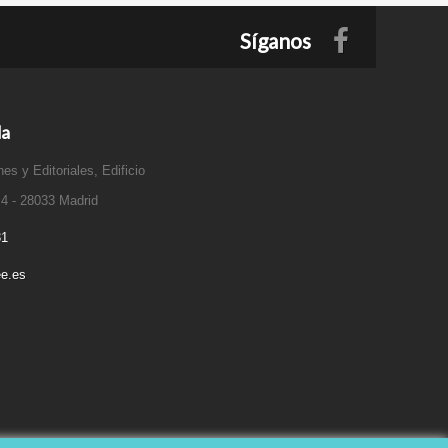
Síganos
da
es y Editoriales, Edificio
 4 - 28033 Madrid
31
e.es