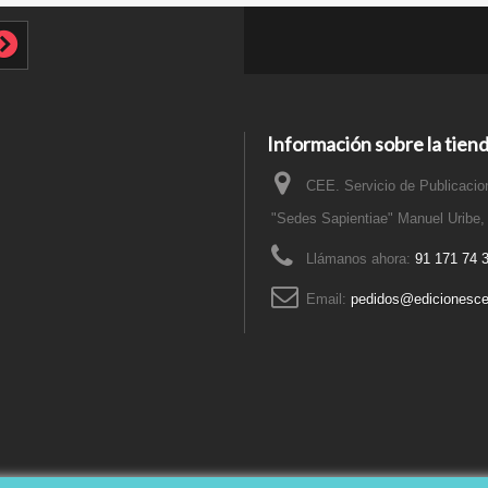
Información sobre la tien
CEE. Servicio de Publicacion
"Sedes Sapientiae" Manuel Uribe,
Llámanos ahora:
91 171 74 
Email:
pedidos@edicionesce