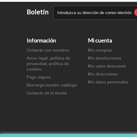
Boletín
Información
Mi cuenta
Contacte con nosotros
Mis compras
Aviso legal, política de
Mis devoluciones
privacidad, política de
Mis vales descuento
cookies
Mis direcciones
Pago seguro
Mis datos personales
Descarga nuestro catálogo
Contacto de la tienda