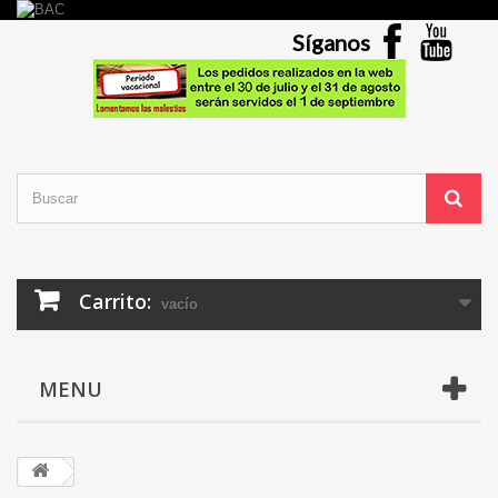
Síganos
Carrito:
vacío
MENU