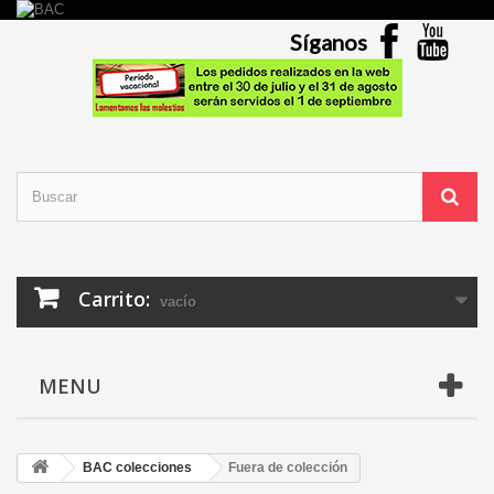
Síganos
Carrito:
vacío
MENU
BAC colecciones
Fuera de colección