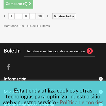
Comparar (
0
)
1
...
8
9
10
Mostrar todos
Mostrando 109 - 114 de 114 items
Boletín
Información
Esta tienda utiliza cookies y otras
Mi cuenta
tecnologías para optimizar nuestro sitio
web y nuestro servicio -
Política de cookies
Información sobre la tienda