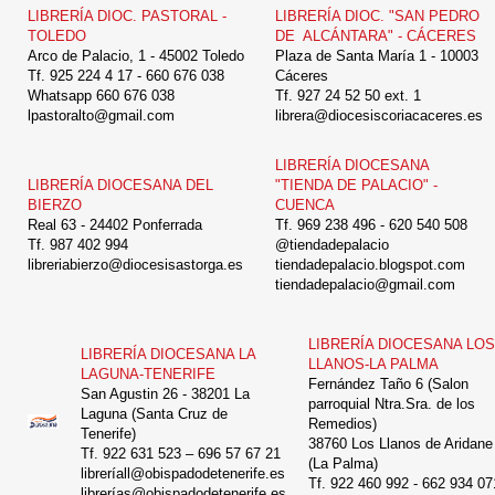
LIBRERÍA DIOC. PASTORAL -
LIBRERÍA DIOC. "SAN PEDRO
TOLEDO
DE ALCÁNTARA" - CÁCERES
Arco de Palacio, 1 - 45002 Toledo
Plaza de Santa María 1 - 10003
Tf. 925 224 4 17 - 660 676 038
Cáceres
Whatsapp 660 676 038
Tf. 927 24 52 50 ext. 1
lpastoralto@gmail.com
librera@diocesiscoriacaceres.es
LIBRERÍA DIOCESANA
LIBRERÍA DIOCESANA DEL
"TIENDA DE PALACIO" -
BIERZO
CUENCA
Real 63 - 24402 Ponferrada
Tf. 969 238 496 - 620 540 508
Tf. 987 402 994
@tiendadepalacio
libreriabierzo@diocesisastorga.es
tiendadepalacio.blogspot.com
tiendadepalacio@gmail.com
LIBRERÍA DIOCESANA LOS
LIBRERÍA DIOCESANA LA
LLANOS-LA PALMA
LAGUNA-TENERIFE
Fernández Taño 6 (Salon
San Agustin 26 - 38201 La
parroquial Ntra.Sra. de los
Laguna (Santa Cruz de
Remedios)
Tenerife)
38760 Los Llanos de Aridane
Tf. 922 631 523 – 696 57 67 21
(La Palma)
libreríall@obispadodetenerife.es
Tf. 922 460 992 - 662 934 07
librerías@obispadodetenerife.es