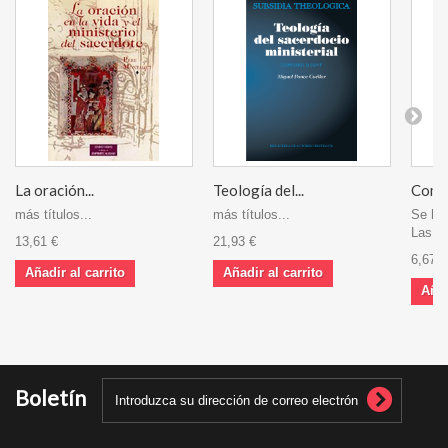
La oración...
Teología del...
Compa
más títulos...
más títulos...
Se ha 
Las Fl
13,61 €
21,93 €
6,67 €
Añadir al carrito
Añadir al carrito
Añad
Boletín