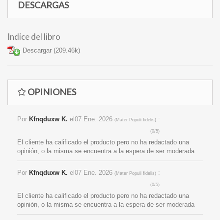
DESCARGAS
Indice del libro
Descargar (209.46k)
OPINIONES
Por
Kfnqduxw K.
el
07 Ene. 2026
:
(
Mater Populi fidelis
)
(
0
/
5
)
El cliente ha calificado el producto pero no ha redactado una
opinión, o la misma se encuentra a la espera de ser moderada
Por
Kfnqduxw K.
el
07 Ene. 2026
:
(
Mater Populi fidelis
)
(
0
/
5
)
El cliente ha calificado el producto pero no ha redactado una
opinión, o la misma se encuentra a la espera de ser moderada