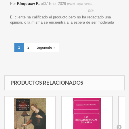
Por
Kfnqduxw K.
el
07 Ene. 2026
:
(
Mater Populi fidelis
)
(
0
/
5
)
El cliente ha calificado el producto pero no ha redactado una
opinión, o la misma se encuentra a la espera de ser moderada
1
2
Siguiente »
PRODUCTOS RELACIONADOS