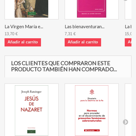
La Virgen María e...
Las bienaventuran...
La bi
13,70 €
7,31 €
15,08 
Añadir al carrito
Añadir al carrito
Añad
LOS CLIENTES QUE COMPRARON ESTE
PRODUCTO TAMBIÉN HAN COMPRADO...