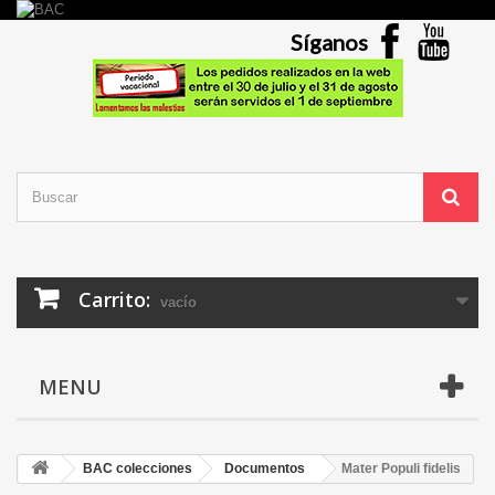
Síganos
Carrito:
vacío
MENU
BAC colecciones
Documentos
Mater Populi fidelis