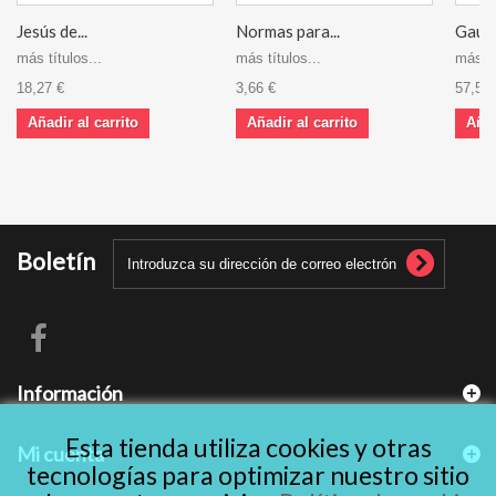
Jesús de...
Normas para...
Gaude
más títulos...
más títulos...
más tí
18,27 €
3,66 €
57,54 
Añadir al carrito
Añadir al carrito
Añad
Boletín
Información
Esta tienda utiliza cookies y otras
Mi cuenta
tecnologías para optimizar nuestro sitio