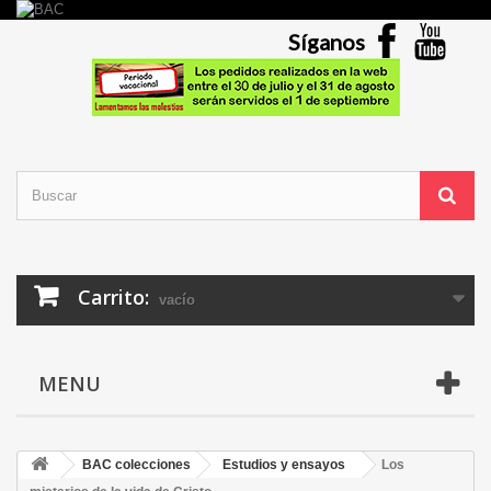
Síganos
Carrito:
vacío
MENU
BAC colecciones
Estudios y ensayos
Los