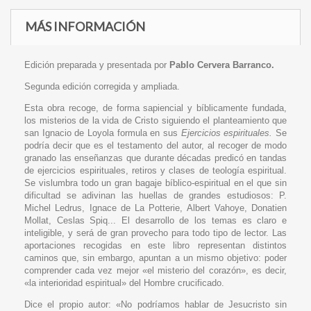
MÁS INFORMACIÓN
Edición preparada y presentada por
Pablo Cervera Barranco.
Segunda edición corregida y ampliada.
Esta obra recoge, de forma sapiencial y bíblicamente fundada,
los misterios de la vida de Cristo siguiendo el planteamiento que
san Ignacio de Loyola formula en sus
Ejercicios espirituales.
Se
podría decir que es el testamento del autor, al recoger de modo
granado las enseñanzas que durante décadas predicó en tandas
de ejercicios espirituales, retiros y clases de teología espiritual.
Se vislumbra todo un gran bagaje bíblico-espiritual en el que sin
dificultad se adivinan las huellas de grandes estudiosos: P.
Michel Ledrus, Ignace de La Potterie, Albert Vahoye, Donatien
Mollat, Ceslas Spiq... El desarrollo de los temas es claro e
inteligible, y será de gran provecho para todo tipo de lector. Las
aportaciones recogidas en este libro representan distintos
caminos que, sin embargo, apuntan a un mismo objetivo: poder
comprender cada vez mejor «el misterio del corazón», es decir,
«la interioridad espiritual» del Hombre crucificado.
Dice el propio autor: «No podríamos hablar de Jesucristo sin