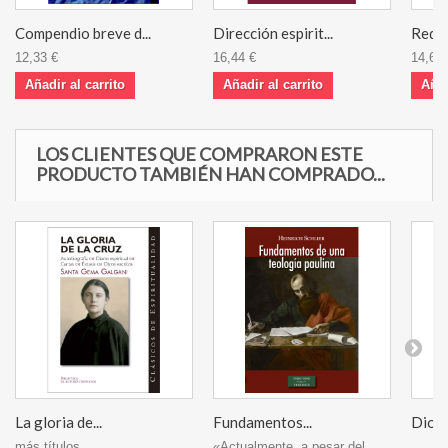
Compendio breve d...
Dirección espirit...
Reden
12,33 €
16,44 €
14,61 
Añadir al carrito
Añadir al carrito
Añad
LOS CLIENTES QUE COMPRARON ESTE
PRODUCTO TAMBIÉN HAN COMPRADO...
La gloria de...
Fundamentos...
Dios 
más títulos...
«Actualmente, a pesar del