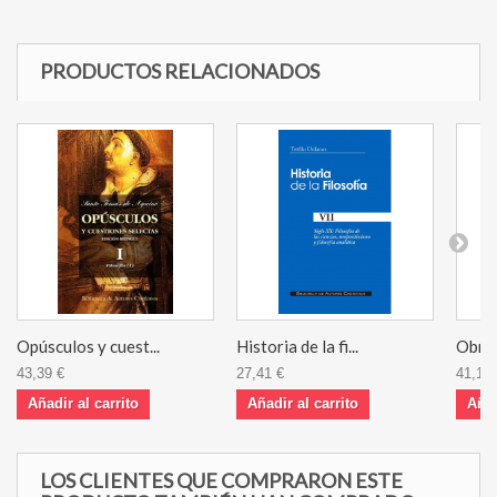
PRODUCTOS RELACIONADOS
Opúsculos y cuest...
Historia de la fi...
Obras
43,39 €
27,41 €
41,11 
Añadir al carrito
Añadir al carrito
Añad
LOS CLIENTES QUE COMPRARON ESTE