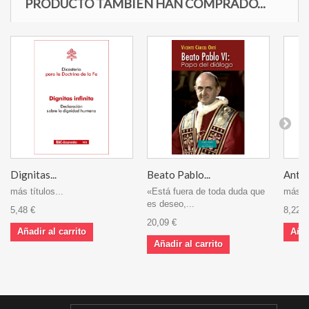
PRODUCTO TAMBIÉN HAN COMPRADO...
Dignitas...
Beato Pablo...
Antiqu
más títulos...
«Está fuera de toda duda que
más tí
es deseo,...
5,48 €
8,22 €
20,09 €
Añadir al carrito
Añad
Añadir al carrito