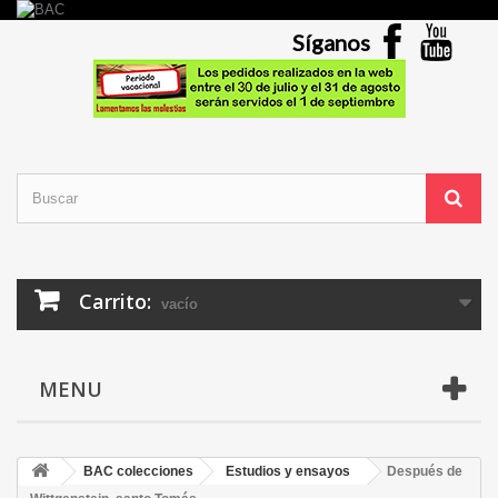
Síganos
Carrito:
vacío
MENU
BAC colecciones
Estudios y ensayos
Después de