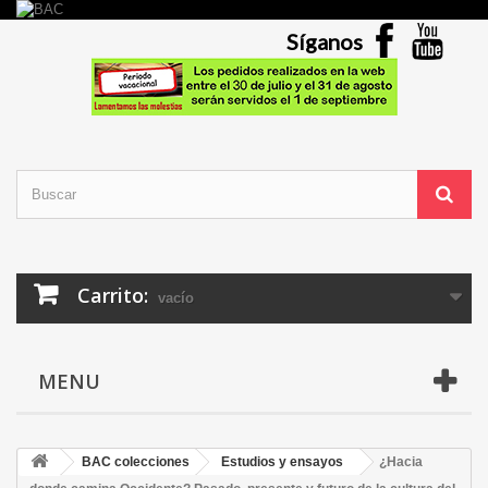
Síganos
Carrito:
vacío
MENU
BAC colecciones
Estudios y ensayos
¿Hacia