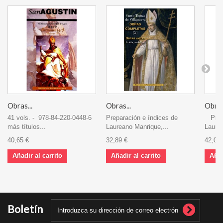
Obras...
Obras...
Obras
41 vols. - 978-84-220-0448-6
Preparación e índices de
Prepa
más títulos...
Laureano Manrique,...
Laurea
40,65 €
32,89 €
42,02 
Añadir al carrito
Añadir al carrito
Añad
Boletín