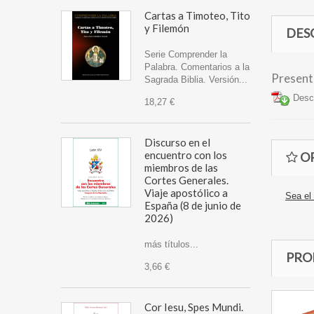
Cartas a Timoteo, Tito
y Filemón
DES
Serie Comprender la
Palabra. Comentarios a la
Present
Sagrada Biblia. Versión...
Desca
18,27 €
Discurso en el
encuentro con los
OP
miembros de las
Cortes Generales.
Viaje apostólico a
Sea el 
España (8 de junio de
2026)
más títulos...
PRO
3,66 €
Cor Iesu, Spes Mundi.