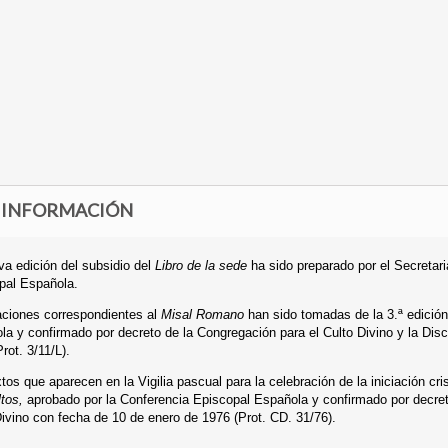
 INFORMACIÓN
a edición del subsidio del
Libro de la sede
ha sido preparado por el Secretari
pal Española.
aciones correspondientes al
Misal Romano
han sido tomadas de la 3.ª edició
la y confirmado por decreto de la Congregación para el Culto Divino y la Dis
rot. 3/11/L).
tos que aparecen en la Vigilia pascual para la celebración de la iniciación cr
tos,
aprobado por la Conferencia Episcopal Española y confirmado por decre
Divino con fecha de 10 de enero de 1976 (Prot. CD. 31/76).