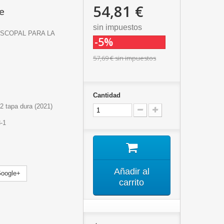
54,81 €
de
sin impuestos
ISCOPAL PARA LA
-5%
57,69 €
sin impuestos
Cantidad
-2 tapa dura
(2021)
-1
Añadir al
oogle+
carrito