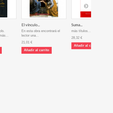
El vínculo...
Suma...
ols.
En esta obra encontrará el
más títulos...
más...
lector una...
28,32 €
21,01 €
Añadir al carrito
Añadir al carrito