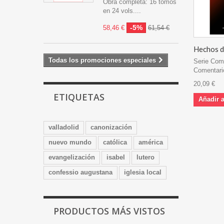
Obra completa: 16 tomos
en 24 vols....
-5%
58,46 €
61,54 €
Hechos de
Todas los promociones especiales
Serie Comp
Comentario
20,09 €
ETIQUETAS
Añadir a
valladolid
canonización
nuevo mundo
católica
américa
evangelización
isabel
lutero
confessio augustana
iglesia local
PRODUCTOS MÁS VISTOS