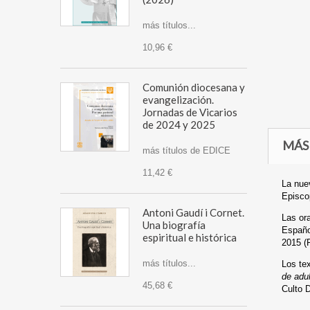
más títulos...
10,96 €
Comunión diocesana y
evangelización.
Jornadas de Vicarios
de 2024 y 2025
MÁS
más títulos de EDICE
11,42 €
La nuev
Episco
Antoni Gaudí i Cornet.
Las or
Una biografía
Españo
espiritual e histórica
2015 (P
más títulos...
Los tex
de adul
45,68 €
Culto 