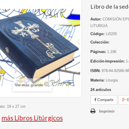
Libro de la se
Autor:
COMISIÓN EP
LITURGIA
Código:
Lt0205
Colección:
Páginas:
1.196
Edición-Impresión:
1
ISBN:
978-84-92586-98
Materia:
Liturgia
Ver más grande
24
artículos
Compartir
G
ato: 19 x 27 cm
Imprimir
más Libros Litúrgicos