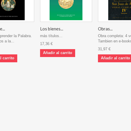
...
Los bienes...
Obras...
render la Palabra.
más títulos...
Obra completa: 4 v
s a la...
Tambien en e-book
17,36 €
31,97 €
Añadir al carrito
l carrito
Añadir al carrito