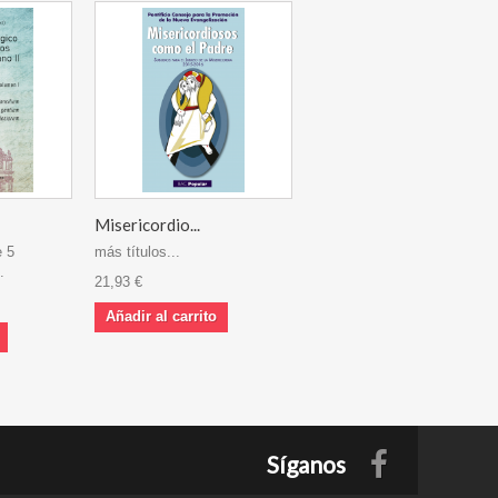
Misericordio...
e 5
más títulos...
.
21,93 €
Añadir al carrito
Síganos