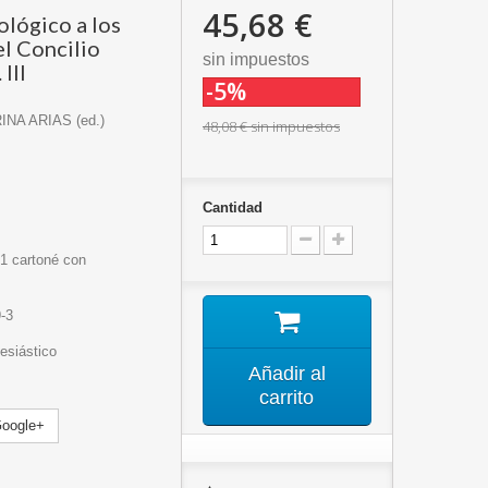
45,68 €
lógico a los
l Concilio
sin impuestos
 III
-5%
INA ARIAS (ed.)
48,08 €
sin impuestos
Cantidad
-1 cartoné con
-3
esiástico
Añadir al
carrito
oogle+