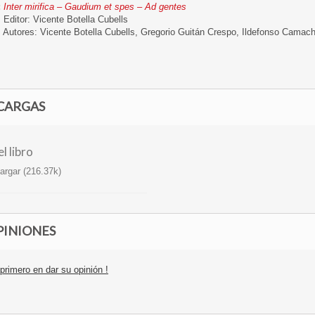
:
Inter mirifica – Gaudium et spes – Ad gentes
ditor: Vicente Botella Cubells
utores: Vicente Botella Cubells, Gregorio Guitán Crespo, Ildefonso Camach
CARGAS
l libro
rgar (216.37k)
INIONES
primero en dar su opinión !