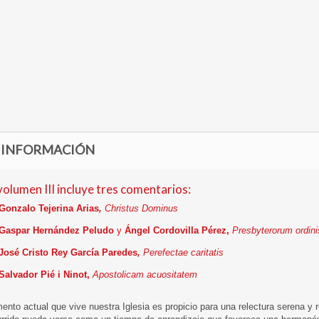
 INFORMACIÓN
volumen III incluye tres comentarios:
Gonzalo Tejerina Arias
,
Christus Dominus
Gaspar Hernández Peludo
y
Ángel Cordovilla Pérez,
Presbyterorum ordini
José Cristo Rey García Paredes
,
Perefectae caritatis
Salvador Pié i Ninot,
Apostolicam acuositatem
nto actual que vive nuestra Iglesia es propicio para una relectura serena y 