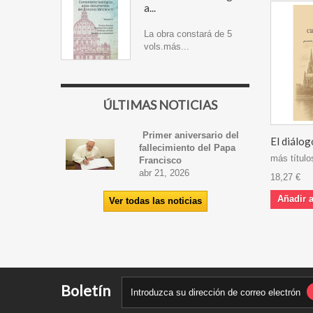
a...
La obra constará de 5
vols.más...
ÚLTIMAS NOTICIAS
Primer aniversario del
El diálogo
fallecimiento del Papa
más títulos
Francisco
abr 21, 2026
18,27 €
Añadir a
Ver todas las noticias
Boletín