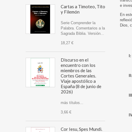
transc
e inve
Cartas a Timoteo, Tito
y Filemón
En este
reflexi
Serie Comprender la
Dios, c
Palabra. Comentarios a la
Sagrada Biblia. Versión...
18,27 €
I:
Discurso en el
E
encuentro con los
A
miembros de las
Cortes Generales.
II
Viaje apostólico a
E
España (8 de junio de
A
2026)
II
E
más títulos...
A
3,66 €
IV
E
A
Cor Iesu, Spes Mundi.