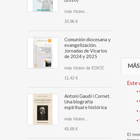
más títulos...
10,96 €
Comunión diocesana y
evangelización.
Jornadas de Vicarios
de 2024 y 2025
MÁS
más títulos de EDICE
11,42 €
Este 
•
Antoni Gaudí i Cornet.
Una biografía
•
espiritual e histórica
•
más títulos...
•
45,68 €
El mome