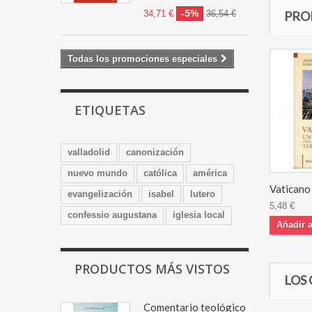
-5%
34,71 €
36,54 €
PRO
Todas los promociones especiales
ETIQUETAS
valladolid
canonización
nuevo mundo
católica
américa
Vaticano I
evangelización
isabel
lutero
5,48 €
confessio augustana
iglesia local
Añadir a
PRODUCTOS MÁS VISTOS
LOS
Comentario teológico