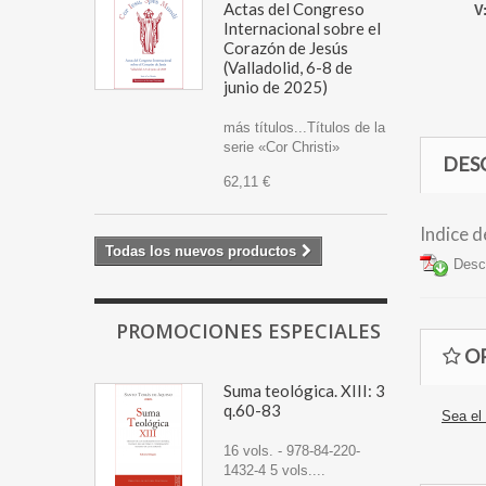
Actas del Congreso
V
Internacional sobre el
E
Corazón de Jesús
A
(Valladolid, 6-8 de
junio de 2025)
más títulos...Títulos de la
serie «Cor Christi»
DES
62,11 €
Indice de
Todas los nuevos productos
Desca
PROMOCIONES ESPECIALES
OP
Suma teológica. XIII: 3
q.60-83
Sea el 
16 vols. - 978-84-220-
1432-4 5 vols....