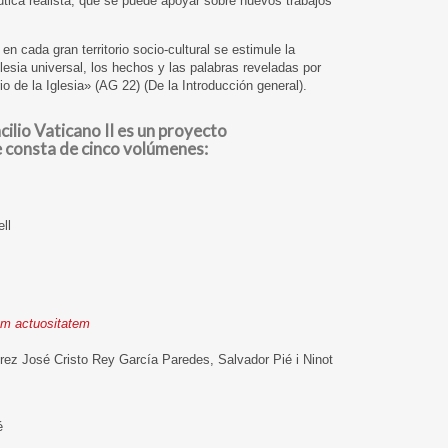
ica realista, que se puede apoyar sobre nuevos trabajos
en cada gran territorio socio-cultural se estimule la
glesia universal, los hechos y las palabras reveladas por
 de la Iglesia» (AG 22) (De la Introducción general).
ilio Vaticano II es un proyecto
 consta de cinco volúmenes:
ll
cam actuositatem
z José Cristo Rey García Paredes, Salvador Pié i Ninot
é