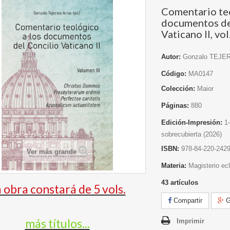
Comentario teo
documentos de
Vaticano II, vol.
Autor:
Gonzalo TEJER
Código:
MA0147
Colección:
Maior
Páginas:
880
Edición-Impresión:
1
sobrecubierta
(2026)
ISBN:
978-84-220-2429
Ver más grande
Materia:
Magisterio ecl
43
artículos
 obra constará de 5 vols.
Compartir
G
más títulos...
Imprimir