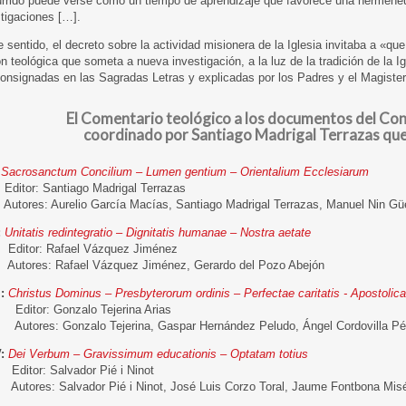
urrido puede verse como un tiempo de aprendizaje que favorece una hermenéut
stigaciones […].
 sentido, el decreto sobre la actividad misionera de la Iglesia invitaba a «que 
ón teológica que someta a nueva investigación, a la luz de la tradición de la I
onsignadas en las Sagradas Letras y explicadas por los Padres y el Magisterio
El Comentario teológico a los documentos del Conc
coordinado por Santiago Madrigal Terrazas que
Sacrosanctum Concilium – Lumen gentium – Orientalium Ecclesiarum
ditor: Santiago Madrigal Terrazas
utores: Aurelio García Macías, Santiago Madrigal Terrazas, Manuel Nin Güe
:
Unitatis redintegratio – Dignitatis humanae – Nostra aetate
ditor: Rafael Vázquez Jiménez
utores: Rafael Vázquez Jiménez, Gerardo del Pozo Abejón
I:
Christus Dominus – Presbyterorum ordinis – Perfectae caritatis - Apostoli
ditor: Gonzalo Tejerina Arias
utores: Gonzalo Tejerina, Gaspar Hernández Peludo, Ángel Cordovilla Pére
:
Dei Verbum – Gravissimum educationis – Optatam totius
ditor: Salvador Pié i Ninot
utores: Salvador Pié i Ninot, José Luis Corzo Toral, Jaume Fontbona Mis