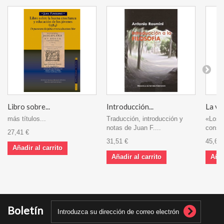
Libro sobre...
Introducción...
La vid
más títulos...
Traducción, introducción y
«Los 
notas de Juan F....
consta
27,41 €
31,51 €
45,68 
Añadir al carrito
Añadir al carrito
Añad
Boletín