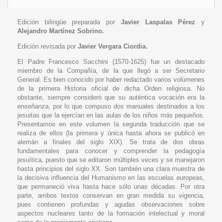
Edición bilingüe preparada por
Javier Laspalas Pérez
y
Alejandro Martínez Sobrino.
Edición revisada por
Javier Vergara Ciordia.
El Padre Francesco Sacchini (1570-1625) fue un destacado
miembro de la Compañía, de la que llegó a ser Secretario
General. Es bien conocido por haber redactado varios volúmenes
de la primera Historia oficial de dicha Orden religiosa. No
obstante, siempre consideró que su auténtica vocación era la
enseñanza, por lo que compuso dos manuales destinados a los
jesuitas que la ejercían en las aulas de los niños más pequeños.
Presentamos en este volumen la segunda traducción que se
realiza de ellos (la primera y única hasta ahora se publicó en
alemán a finales del siglo XIX). Se trata de dos obras
fundamentales para conocer y comprender la pedagogía
jesuítica, puesto que se editaron múltiples veces y se manejaron
hasta principios del siglo XX. Son también una clara muestra de
la decisiva influencia del Humanismo en las escuelas europeas,
que permaneció viva hasta hace sólo unas décadas. Por otra
parte, ambos textos conservan en gran medida su vigencia,
pues contienen profundas y agudas observaciones sobre
aspectos nucleares tanto de la formación intelectual y moral