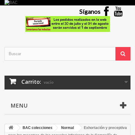
Síganos
Carrito:
vacío
MENU
BAC colecciones
Normal
Exhortación y preceptiva