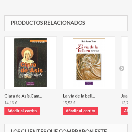
PRODUCTOS RELACIONADOS
Clara de Asís.Cam...
La vía de la bell...
Juan 
14,16 €
15,53 €
12,79 
Añadir al carrito
Añadir al carrito
Añad
LOS CLIENTES QUE COMPRARON ESTE