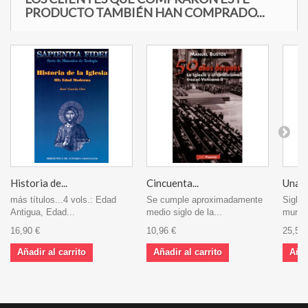
PRODUCTO TAMBIÉN HAN COMPRADO...
Historia de...
Cincuenta...
Una hi
más títulos...4 vols.: Edad
Se cumple aproximadamente
Siglo 
Antigua, Edad...
medio siglo de la...
mundo
16,90 €
10,96 €
25,57 
Añadir al carrito
Añadir al carrito
Añad