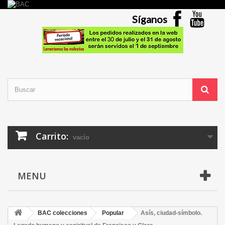
Síganos
Carrito:
vacío
MENU
BAC colecciones
Popular
Asís, ciudad-símbolo.