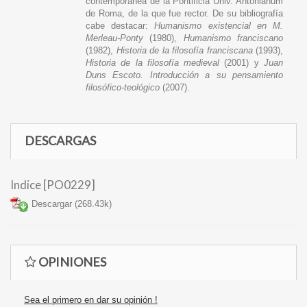
contemporánea de la Pontificia Univ. Antonianum
de Roma, de la que fue rector. De su bibliografía
cabe destacar:
Humanismo existencial en M.
Merleau-Ponty
(1980),
Humanismo franciscano
(1982),
Historia de la filosofía franciscana
(1993),
Historia de la filosofía medieval
(2001) y
Juan
Duns Escoto. Introducción a su pensamiento
filosófico-teológico
(2007).
DESCARGAS
Indice [PO0229]
Descargar (268.43k)
OPINIONES
Sea el primero en dar su opinión !